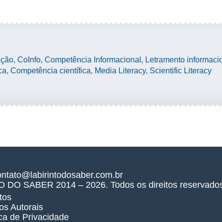
o, CoInfo, Competência Informacional, Letramento informacion
a, Competência científica, Media Literacy, Scientific Literacy
ontato@labirintodosaber.com.br
O DO SABER 2014 –
2026
. Todos os direitos reservado
tos
tos Autorais
ica de Privacidade