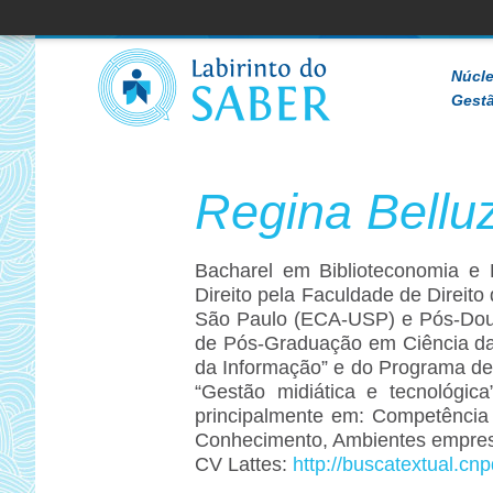
Sobre
o
Núcle
WordPress
Gestã
Regina Bellu
Bacharel em Biblioteconomia e
Direito pela Faculdade de Direit
São Paulo (ECA-USP) e Pós-Dou
de Pós-Graduação em Ciência da
da Informação” e do Programa de
“Gestão midiática e tecnológi
principalmente em: Competência e
Conhecimento, Ambientes empresar
CV Lattes:
http://buscatextual.c