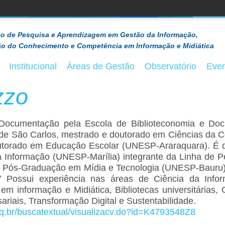
o de Pesquisa e Aprendizagem em Gestão da Informação,
o do Conhecimento e Competência em Informação e Midiática
Institucional
Áreas de Gestão
Observatório
Eve
zzo
 Documentação pela Escola de Biblioteconomia e D
o de São Carlos, mestrado e doutorado em Ciências da
torado em Educação Escolar (UNESP-Araraquara). É 
 Informação (UNESP-Marília) integrante da Linha de P
 Pós-Graduação em Mídia e Tecnologia (UNESP-Bauru),
ca” Possui experiência nas áreas de Ciência da Inf
m informação e Midiática, Bibliotecas universitárias
iais, Transformação Digital e Sustentabilidade.
npq.br/buscatextual/visualizacv.do?id=K4793548Z8