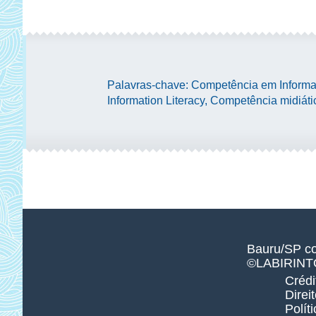
Palavras-chave: Competência em Informaçã
Information Literacy, Competência midiátic
Bauru/SP
c
©LABIRINT
Crédi
Direi
Polít